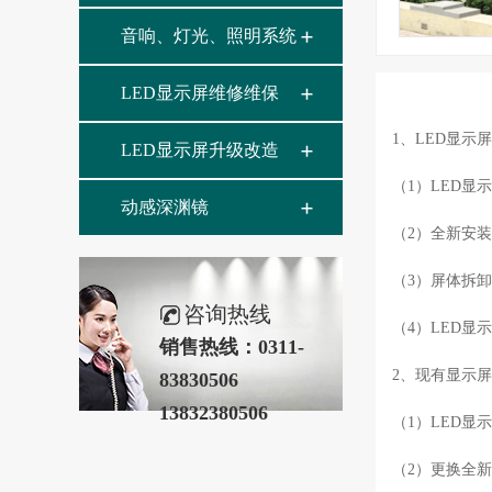
音响、灯光、照明系统
LED显示屏维修维保
1、LED显示
LED显示屏升级改造
（1）LED显
动感深渊镜
（2）全新安
（3）屏体拆
咨询热线
（4）LED
销售热线：0311-
2、现有显示
83830506
13832380506
（1）LED显
（2）更换全新